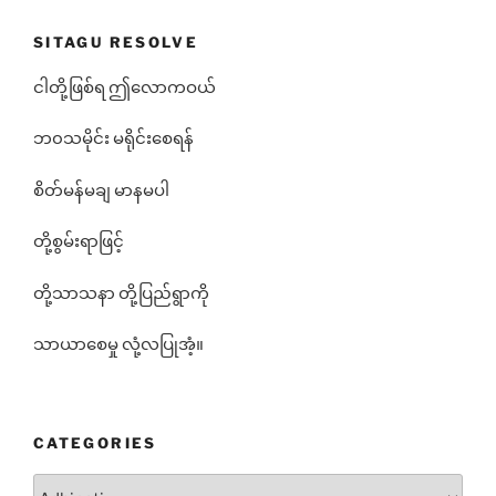
SITAGU RESOLVE
ငါတို့ဖြစ်ရ ဤလောကဝယ်
ဘ၀သမိုင်း မရိုင်းစေရန်
စိတ်မန်မချ မာနမပါ
တို့စွမ်းရာဖြင့်
တို့သာသနာ တို့ပြည်ရွာကို
သာယာစေမှု လုံ့လပြုအံ့။
CATEGORIES
Categories