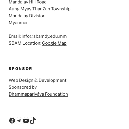
Mandalay Hill Road
Aung Myay Thar Zan Township
Mandalay Division
Myanmar
Email: info@sbamdy.edu.mm
SBAM Location:
Google Map
SPONSOR
Web Design & Development
Sponsored by
Dhammapariyāya Foundation
Facebook
Telegram
YouTube
TikTok