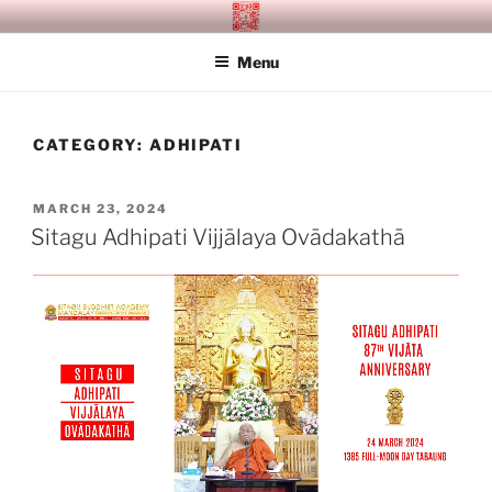
Skip
SITAGU BUDDHIST ACADEMY
SBAM
to
MANDALAY
Menu
content
CATEGORY:
ADHIPATI
POSTED
MARCH 23, 2024
ON
Sitagu Adhipati Vijjālaya Ovādakathā