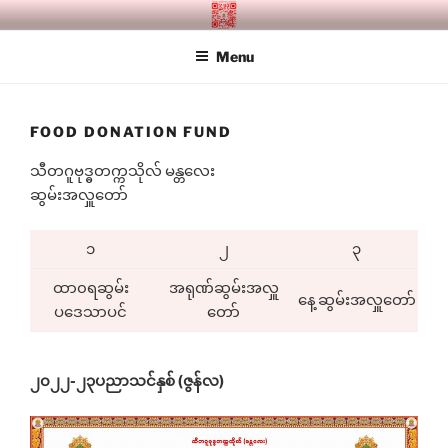
Skip
SITAGU BUDDHIST ACADEMY
SBAM
to
MANDALAY
Menu
content
FOOD DONATION FUND
သီတဂူဗုဒ္ဓတက္ကသိုလ် မန္တလေး
ဆွမ်းအလှူတော်
၁
၂
၃
ထာ၀ရဆွမ်း
အရုဏ်ဆွမ်းအလှူ
နေ့ဆွမ်းအလှူတော်
ပဒေသာပင်
တော်
၂၀၂၂-၂၃ပညာသင်နှစ် (ဇွန်လ)