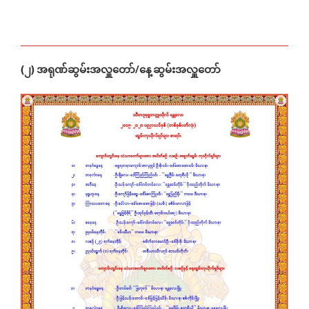
(၂) အရုဏ်ဆွမ်းအလှူတော်/နေ့ဆွမ်းအလှူတော်