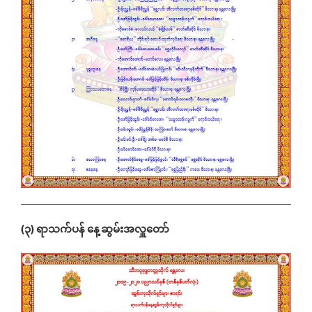
(၃) ရာသက်ပန် နေ့ဆွမ်းအလှူတော်