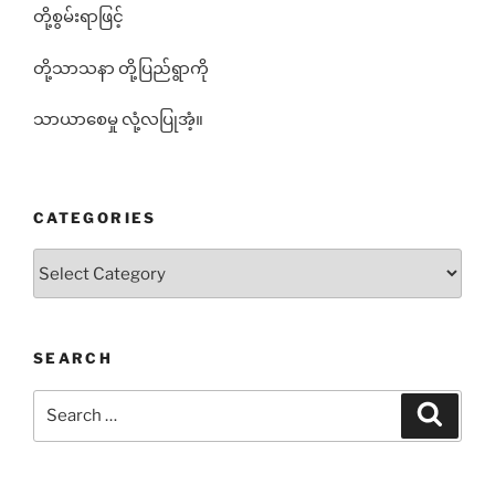
တို့စွမ်းရာဖြင့်
တို့သာသနာ တို့ပြည်ရွာကို
သာယာစေမှု လုံ့လပြုအံ့။
CATEGORIES
Categories
SEARCH
Search
Search
for: