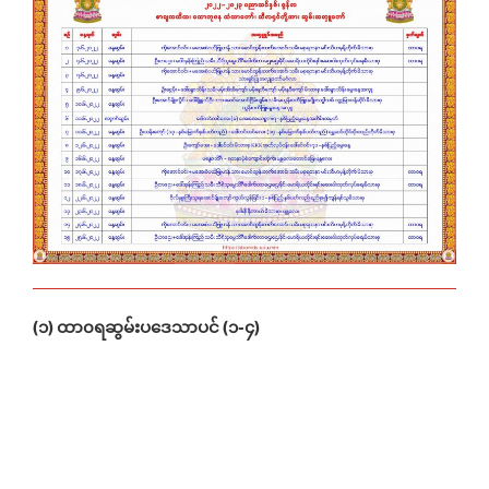
(၁) ထာ၀ရဆွမ်းပဒေသာပင်
(၁-၄)