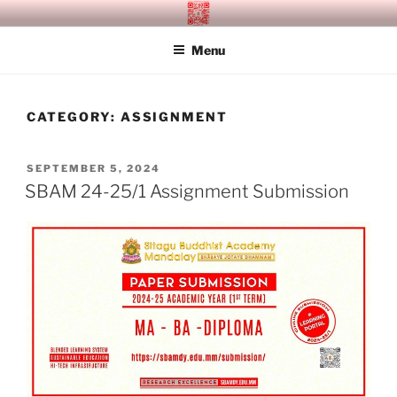
Skip
SITAGU BUDDHIST ACADEMY
SBAM
to
MANDALAY
Menu
content
CATEGORY:
ASSIGNMENT
POSTED
SEPTEMBER 5, 2024
ON
SBAM 24-25/1 Assignment Submission