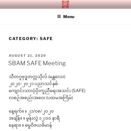
Skip
SITAGU BUDDHIST ACADEMY
SBAM
to
MANDALAY
Menu
content
CATEGORY:
SAFE
POSTED
AUGUST 21, 2020
ON
SBAM SAFE Meeting
သီတဂူဗုဒ္ဓတက္ကသိုလ် (မန္တ​လေး)
၂၀၂၀-၂၀၂၁ ပညာသင်နှစ်
ကျောင်းသားပံ့ပိုးကူညီရေးအသင်း (SAFE)
လစဉ်အစည်းအဝေး (ပထမအကြိမ်)
နေ့ရက်။ ။ ၂၁/၀၈/၂၀၂၀
အချိန်။ ။ မွန်းလွဲ ၁၂:၀၀ နာရီ
နေရာ။ ။ ဓမ္မဝိဇယဗိမာန်