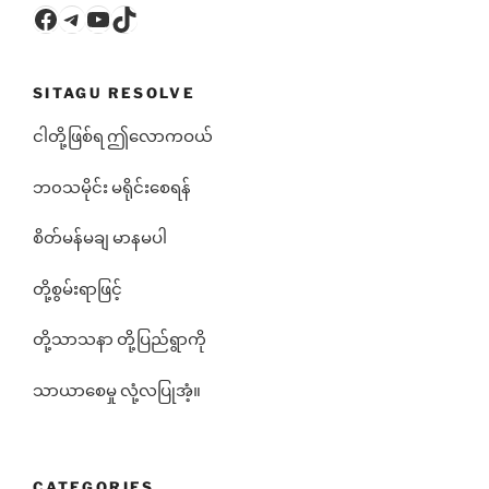
Facebook
Telegram
YouTube
TikTok
SITAGU RESOLVE
ငါတို့ဖြစ်ရ ဤလောကဝယ်
ဘ၀သမိုင်း မရိုင်းစေရန်
စိတ်မန်မချ မာနမပါ
တို့စွမ်းရာဖြင့်
တို့သာသနာ တို့ပြည်ရွာကို
သာယာစေမှု လုံ့လပြုအံ့။
CATEGORIES