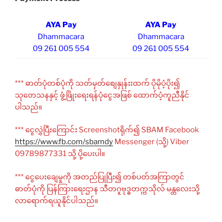
AYA Pay
AYA Pay
Dhammacara
Dhammacara
09 261 005 554
09 261 005 554
*** ဓာတ်ပုံတစ်ပုံကို သတ်မှတ်စျေနှုန်းးထက် ပိုမိုပံ့ပိုး၍
သုတေသနနှင့် ဖွံ့ဖြိုးရေးရန်ပုံငွေအဖြစ် ထောက်ပံ့ကူညီနိုင်
ပါသည်။
*** ငွေလွှဲပြီးကြောင်း Screenshotရိုက်၍ SBAM Facebook
https://www.fb.com/sbamdy
Messenger (သို့) Viber
09789877331 သို့ ပို့ပေးပါ။
*** ငွေပေးချေမှုကို အတည်ပြုပြီး၍ တစ်ပတ်အကြာတွင်
ဓာတ်ပုံကို ပြန်ကြားရေးဌာန သီတဂူဗုဒ္ဓတက္ကသိုလ် မန္တလေးသို့
လာရောက်ရယူနိုင်ပါသည်။