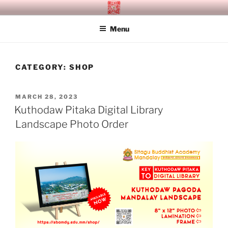
Skip
SITAGU BUDDHIST ACADEMY
SBAM
to
MANDALAY
Menu
content
CATEGORY:
SHOP
POSTED
MARCH 28, 2023
ON
Kuthodaw Pitaka Digital Library
Landscape Photo Order