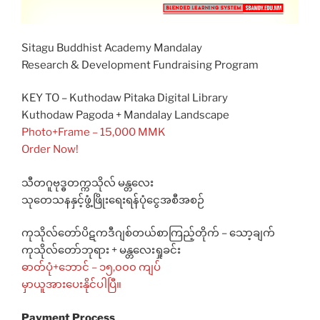
Sitagu Buddhist Academy Mandalay
Research & Development Fundraising Program
KEY TO – Kuthodaw Pitaka Digital Library
Kuthodaw Pagoda + Mandalay Landscape
Photo+Frame – 15,000 MMK
Order Now!
သီတဂူဗုဒ္ဓတက္ကသိုလ် မန္တလေး
သုတေသနနှင့်ဖွံ့ဖြိုးရေးရန်ပုံငွေအစီအစဉ်
ကုသိုလ်တော်ပိဋကဒီဂျစ်တယ်စာကြည့်တိုက် – သော့ချက်
ကုသိုလ်တော်ဘုရား + မန္တလေးရှုခင်း
ဓာတ်ပုံ+ဘောင် – ၁၅,၀၀၀ ကျပ်
မှာယူအားပေးနိုင်ပါပြီ။
Payment Process