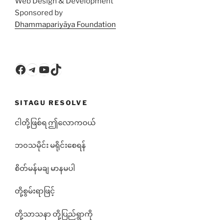
Web Design & Development
Sponsored by
Dhammapariyāya Foundation
Facebook
Telegram
YouTube
TikTok
SITAGU RESOLVE
ငါတို့ဖြစ်ရ ဤလောကဝယ်
ဘ၀သမိုင်း မရိုင်းစေရန်
စိတ်မန်မချ မာနမပါ
တို့စွမ်းရာဖြင့်
တို့သာသနာ တို့ပြည်ရွာကို