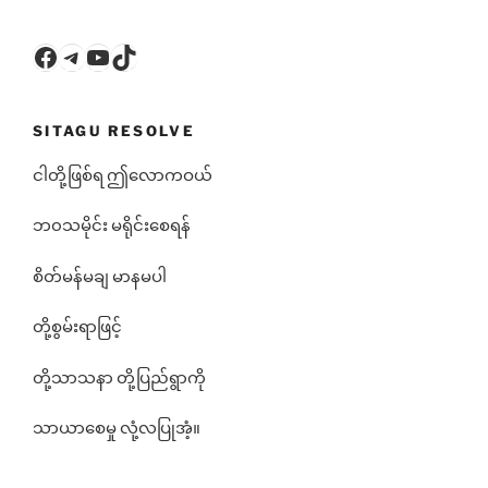
Facebook
Telegram
YouTube
TikTok
SITAGU RESOLVE
ငါတို့ဖြစ်ရ ဤလောကဝယ်
ဘ၀သမိုင်း မရိုင်းစေရန်
စိတ်မန်မချ မာနမပါ
တို့စွမ်းရာဖြင့်
တို့သာသနာ တို့ပြည်ရွာကို
သာယာစေမှု လုံ့လပြုအံ့။