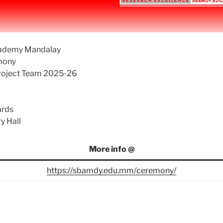
cademy Mandalay
mony
roject Team 2025-26
ards
y Hall
More info @
https://sbamdy.edu.mm/ceremony/