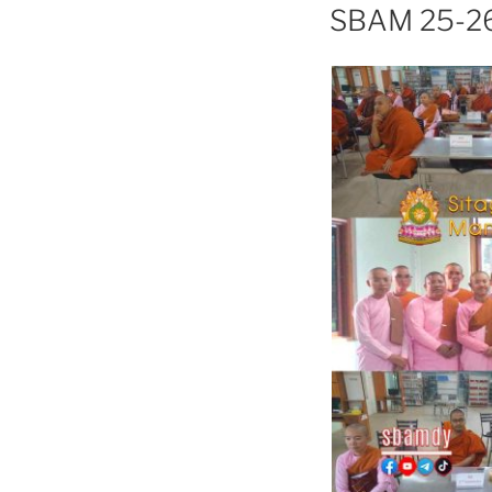
ON
SBAM 25-26