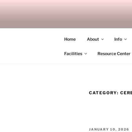
Skip
to
SITAGU B
content
SBAM
Home
About
Info
Facilities
Resource Center
CATEGORY:
CER
POSTED
JANUARY 10, 2026