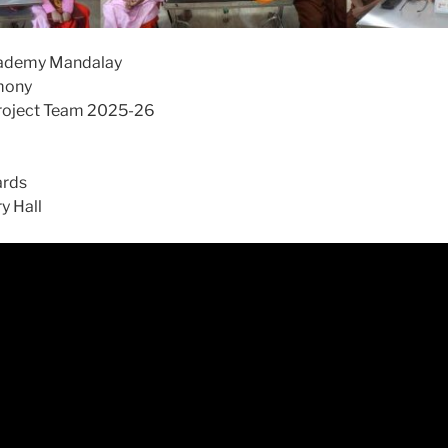
cademy Mandalay
mony
roject Team 2025-26
ards
y Hall