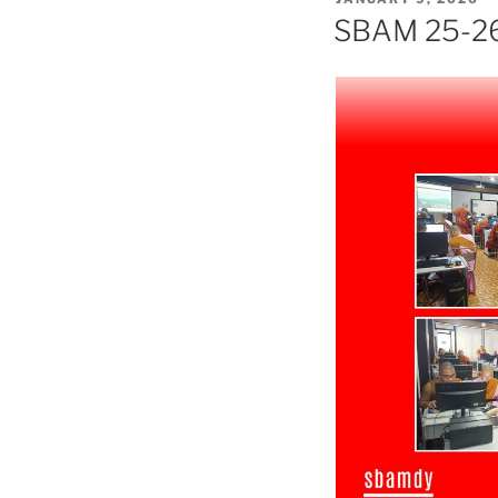
ON
SBAM 25-26