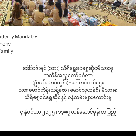
cademy Mandalay
emony
Family
ဒေါ်သန်းရင် (သား) သီရိရွှေစင်ရွှေဆိုင်မိသားစု
ကထိန်အလှူတော်မင်္ဂလာ
(ဦးခင်မောင်ထွန်း)+ဒေါ်တင်တင်ဌေး
သား မောင်ဟိန်းသန့်ဇော် ၊ မောင်သူဟန်စိုး မိသားစု
သီရိရွှေစင်ရွှေဆိုင်နှင့် ဝန်ထမ်းများကောင်းမှု
၄ နိုဝင်ဘာ ၂၀၂၅ ၊ ၁၃၈၇ တန်ဆောင်မုန်းလပြည့်