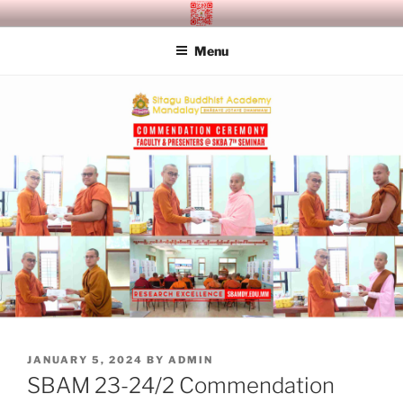
Skip
SITAGU BUDDHIST ACADEMY
SBAM
to
MANDALAY
Menu
content
POSTED
JANUARY 5, 2024
BY
ADMIN
ON
SBAM 23-24/2 Commendation